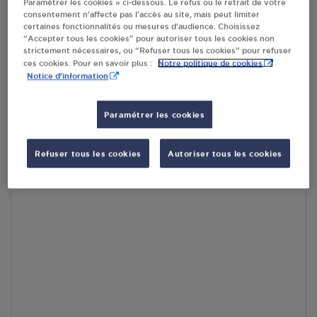
En cliquant sur « S’y rendre », j’autorise le traitement
Paramétrer les cookies » ci-dessous. Le refus ou le retrait de votre
d’informations (dont mon adresse IP) et leur transfert hors UE
consentement n’affecte pas l’accès au site, mais peut limiter
certaines fonctionnalités ou mesures d’audience. Choisissez
par Google Maps afin d’afficher la carte.
En savoir plus
“Accepter tous les cookies” pour autoriser tous les cookies non
strictement nécessaires, ou “Refuser tous les cookies” pour refuser
Notre politique de cookies
ces cookies. Pour en savoir plus :
Notice d'information
Accès
Paramétrer les cookies
Refuser tous les cookies
Autoriser tous les cookies