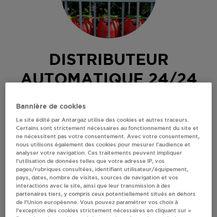
DISTRIBUTEUR
AUTOMATIQUE 24/24
INTERMARCHE RENAZE
Bannière de cookies
Le site édité par Antargaz utilise des cookies et autres traceurs.
RN 171
Certains sont strictement nécessaires au fonctionnement du site et
53800
RENAZE
ne nécessitent pas votre consentement. Avec votre consentement,
nous utilisons également des cookies pour mesurer l’audience et
Distributeur 24h/24 de bouteilles de gaz
analyser votre navigation. Ces traitements peuvent impliquer
l’utilisation de données telles que votre adresse IP, vos
S'Y RENDRE
pages/rubriques consultées, identifiant utilisateur/équipement,
pays, dates, nombre de visites, sources de navigation et vos
interactions avec le site, ainsi que leur transmission à des
partenaires tiers, y compris ceux potentiellement situés en dehors
RECEVOIR LES COORDONNÉES DU REVENDEUR
de l’Union européenne. Vous pouvez paramétrer vos choix à
l’exception des cookies strictement nécessaires en cliquant sur «