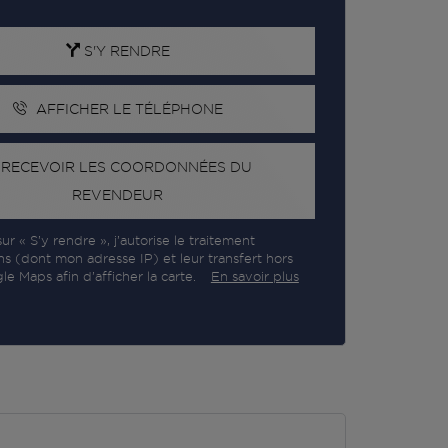
S'Y RENDRE
AFFICHER LE TÉLÉPHONE
RECEVOIR LES COORDONNÉES DU
REVENDEUR
ur « S’y rendre », j’autorise le traitement
ns (dont mon adresse IP) et leur transfert hors
e Maps afin d’afficher la carte.
En savoir plus