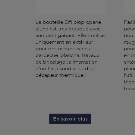
La bouteille Elfi biopropane
Facil
jaune est très pratique avec
polyv
son petit gabarit. Elle s'utilise
bout
uniquement en extérieur
roug
pour des usages variés :
pour
barbecue, plancha, travaux
en i
de bricolage (alimentation
exté
d'un fer à souder ou d'un
plan
décapeur thermique).
l'ut
ther
trav
En savoir plus