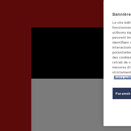
Bannière
Le site édi
fonctionne
utilisons é
peuvent imp
identifiant
interaction
potentielle
des cookies
retrait de 
mesures d’a
strictement
Notre poli
COC
Paramétr