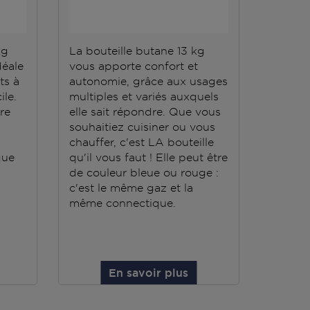
kg
La bouteille butane 13 kg
La bout
déale
vous apporte confort et
répond 
ts à
autonomie, grâce aux usages
Elle do
ile.
multiples et variés auxquels
stockée
ère
elle sait répondre. Que vous
conten
souhaitiez cuisiner ou vous
grande
chauffer, c'est LA bouteille
que
qu'il vous faut ! Elle peut être
de couleur bleue ou rouge :
c'est le même gaz et la
même connectique.
En savoir plus