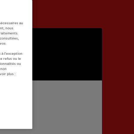
nécessaires au
nt, nous
traitements
 consultées,
 vos
 à l’exception
e refus ou le
ionnalités ou
 non
oir plus :
LEUL