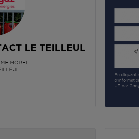
ACT LE TEILLEUL
AUME MOREL
EILLEUL
En cliquant s
d’informatio
UE par Googl