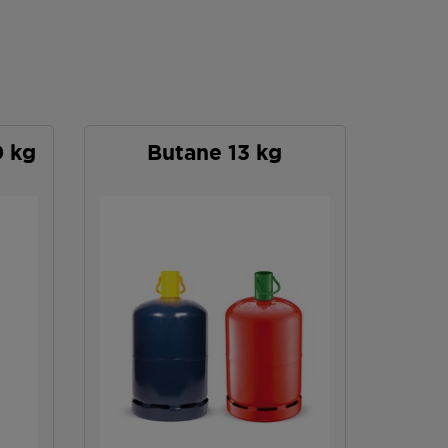
0 kg
Butane 13 kg
P