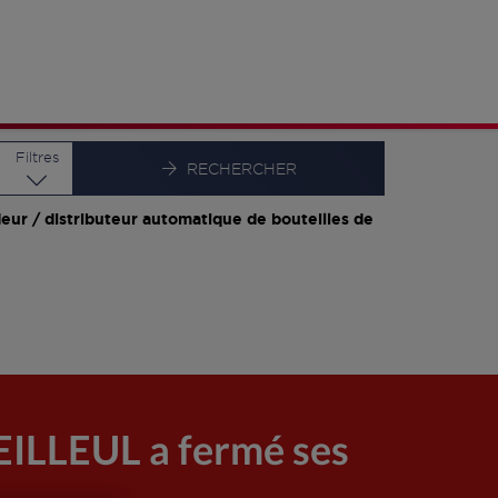
Latitude
Longitude
Filtres
RECHERCHER
eur / distributeur automatique de bouteilles de
ILLEUL a fermé ses