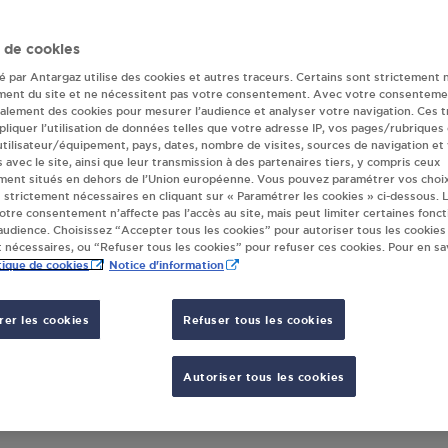
portes
 de cookies
Retrouvez nos revendeurs les plus proches !
té par Antargaz utilise des cookies et autres traceurs. Certains sont strictement 
ment du site et ne nécessitent pas votre consentement. Avec votre consenteme
galement des cookies pour mesurer l’audience et analyser votre navigation. Ces 
liquer l’utilisation de données telles que votre adresse IP, vos pages/rubriques
 utilisateur/équipement, pays, dates, nombre de visites, sources de navigation et
s avec le site, ainsi que leur transmission à des partenaires tiers, y compris ceux
ment situés en dehors de l’Union européenne. Vous pouvez paramétrer vos choix
 strictement nécessaires en cliquant sur « Paramétrer les cookies » ci-dessous. L
votre consentement n’affecte pas l’accès au site, mais peut limiter certaines fonct
udience. Choisissez “Accepter tous les cookies” pour autoriser tous les cookies
 nécessaires, ou “Refuser tous les cookies” pour refuser ces cookies. Pour en sav
tique de cookies
Notice d'information
CINELLE DUMESNIL SANDRINE LE TEIL
er les cookies
Refuser tous les cookies
18 RUE DES VIGNES
50640
LE TEILLEUL
AFFICHER LE TÉLÉPHONE
Autoriser tous les cookies