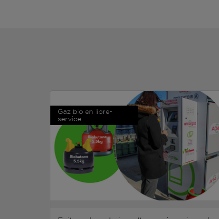
Gaz bio en libre-
service