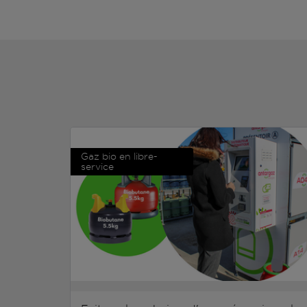
Gaz bio en libre-
service