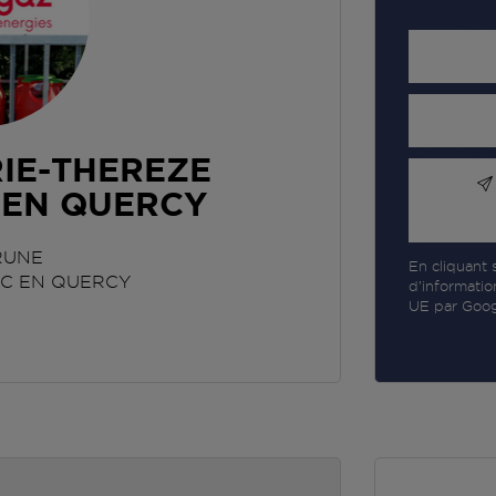
IE-THEREZE
 EN QUERCY
RUNE
En cliquant s
C EN QUERCY
d’informatio
UE par Googl