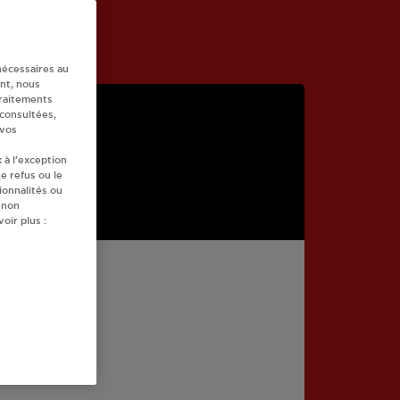
nécessaires au
nt, nous
traitements
 consultées,
 vos
 à l’exception
e refus ou le
ionnalités ou
 non
oir plus :
ERCY