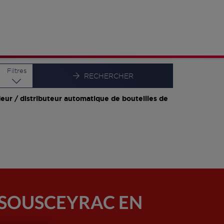
Latitude
Longitude
Filtres
RECHERCHER
eur / distributeur automatique de bouteilles de
E SOUSCEYRAC EN