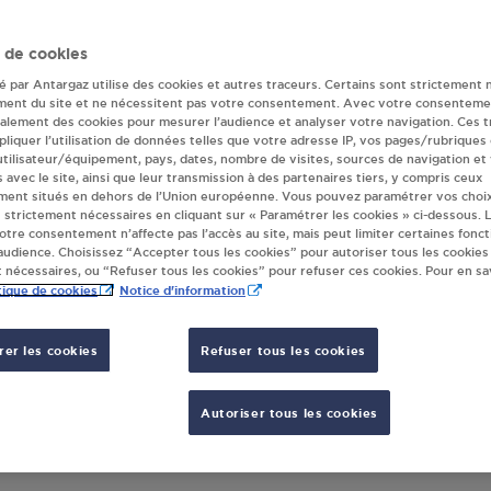
QUERCY a fermé ses portes
 de cookies
Retrouvez nos revendeurs les plus proches !
té par Antargaz utilise des cookies et autres traceurs. Certains sont strictement 
ment du site et ne nécessitent pas votre consentement. Avec votre consenteme
galement des cookies pour mesurer l’audience et analyser votre navigation. Ces 
liquer l’utilisation de données telles que votre adresse IP, vos pages/rubriques
 utilisateur/équipement, pays, dates, nombre de visites, sources de navigation et
s avec le site, ainsi que leur transmission à des partenaires tiers, y compris ceux
ment situés en dehors de l’Union européenne. Vous pouvez paramétrer vos choix
 strictement nécessaires en cliquant sur « Paramétrer les cookies » ci-dessous. L
votre consentement n’affecte pas l’accès au site, mais peut limiter certaines fonct
udience. Choisissez “Accepter tous les cookies” pour autoriser tous les cookies
 nécessaires, ou “Refuser tous les cookies” pour refuser ces cookies. Pour en sav
tique de cookies
Notice d'information
GEAC RESTAURANT SOUSCEYRAC EN QU
er les cookies
Refuser tous les cookies
LE BOURG
46190
SOUSCEYRAC EN QUERCY
AFFICHER LE TÉLÉPHONE
Autoriser tous les cookies