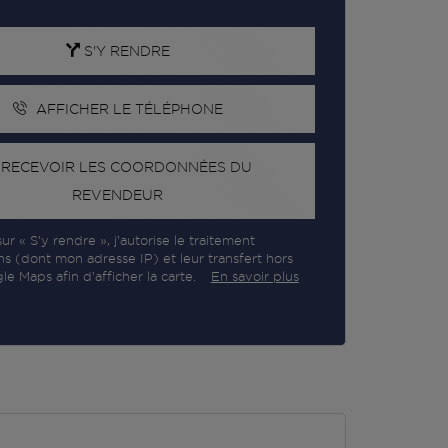
S'Y RENDRE
AFFICHER LE TÉLÉPHONE
RECEVOIR LES COORDONNÉES DU
REVENDEUR
ur « S’y rendre », j’autorise le traitement
ns (dont mon adresse IP) et leur transfert hors
e Maps afin d’afficher la carte.
En savoir plus