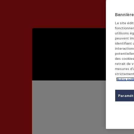
Bannière
Le site édi
fonctionne
utilisons é
peuvent imp
identifiant
interaction
potentielle
des cookies
retrait de 
mesures d’a
strictement
Notre poli
FRE
Paramétr