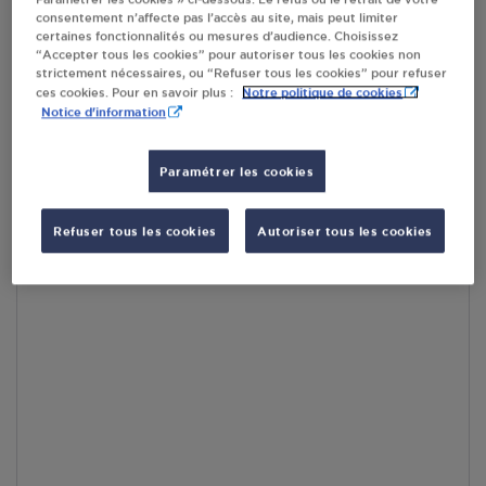
consentement n’affecte pas l’accès au site, mais peut limiter
En cliquant sur « S’y rendre », j’autorise le traitement
certaines fonctionnalités ou mesures d’audience. Choisissez
d’informations (dont mon adresse IP) et leur transfert hors UE
“Accepter tous les cookies” pour autoriser tous les cookies non
par Google Maps afin d’afficher la carte.
En savoir plus
strictement nécessaires, ou “Refuser tous les cookies” pour refuser
Notre politique de cookies
ces cookies. Pour en savoir plus :
Notice d'information
Paramétrer les cookies
Accès
Refuser tous les cookies
Autoriser tous les cookies