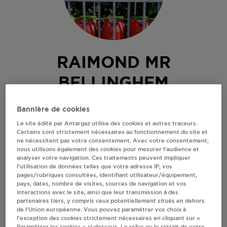
RAIMOND MR
BELLINGHEM
12 RUE DES VERINETTES
Bannière de cookies
62129
BELLINGHEM
Le site édité par Antargaz utilise des cookies et autres traceurs.
Certains sont strictement nécessaires au fonctionnement du site et
Revendeur de bouteilles de gaz
ne nécessitent pas votre consentement. Avec votre consentement,
nous utilisons également des cookies pour mesurer l’audience et
S'Y RENDRE
analyser votre navigation. Ces traitements peuvent impliquer
l’utilisation de données telles que votre adresse IP, vos
pages/rubriques consultées, identifiant utilisateur/équipement,
pays, dates, nombre de visites, sources de navigation et vos
AFFICHER LE TÉLÉPHONE
interactions avec le site, ainsi que leur transmission à des
partenaires tiers, y compris ceux potentiellement situés en dehors
de l’Union européenne. Vous pouvez paramétrer vos choix à
RECEVOIR LES COORDONNÉES DU REVENDEUR
l’exception des cookies strictement nécessaires en cliquant sur «
Paramétrer les cookies » ci-dessous. Le refus ou le retrait de votre