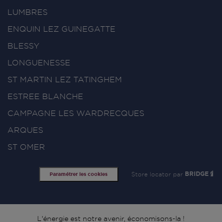
LUMBRES
ENQUIN LEZ GUINEGATTE
BLESSY
LONGUENESSE
ST MARTIN LEZ TATINGHEM
ESTREE BLANCHE
CAMPAGNE LES WARDRECQUES
ARQUES
ST OMER
Store locator par
BRIDGE
Paramétrer les cookies
L'énergie est notre avenir, économisons-la !