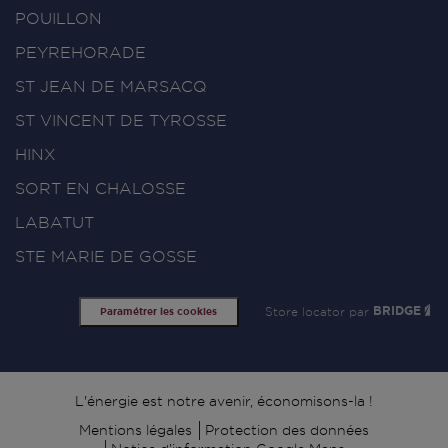
POUILLON
PEYREHORADE
ST JEAN DE MARSACQ
ST VINCENT DE TYROSSE
HINX
SORT EN CHALOSSE
LABATUT
STE MARIE DE GOSSE
Store locator par
BRIDGE
Paramétrer les cookies
Signature
L'énergie est notre avenir, économisons-la !
Mentions légales
Protection des données