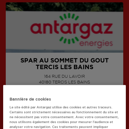
SPAR AU SOMMET DU GOUT
TERCIS LES BAINS
164 RUE DU LAVOIR
AFFICHER LE TÉLÉPHONE
40180
TERCIS LES BAINS
Bannière de cookies
Le site édité par Antargaz utilise des cookies et autres traceurs.
Certains sont strictement nécessaires au fonctionnement du site et
ne nécessitent pas votre consentement. Avec votre consentement,
Recherchez un autre revendeur
nous utilisons également des cookies pour mesurer l’audience et
analyser votre navigation. Ces traitements peuvent impliquer