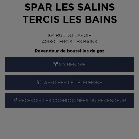
SPAR LES SALINS
TERCIS LES BAINS
164 RUE DU LAVOIR
40180
TERCIS LES BAINS
Revendeur de bouteilles de gaz
S'Y RENDRE
AFFICHER LE TÉLÉPHONE
RECEVOIR LES COORDONNÉES DU REVENDEUR
En cliquant sur « S’y rendre », j’autorise le traitement
d’informations (dont mon adresse IP) et leur transfert hors UE
par Google Maps afin d’afficher la carte.
En savoir plus