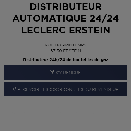
DISTRIBUTEUR
AUTOMATIQUE 24/24
LECLERC ERSTEIN
RUE DU PRINTEMPS
67150
ERSTEIN
Distributeur 24h/24 de bouteilles de gaz
S'Y RENDRE
RECEVOIR LES COORDONNÉES DU REVENDEUR
En cliquant sur « S’y rendre », j’autorise le traitement
d’informations (dont mon adresse IP) et leur transfert hors UE
par Google Maps afin d’afficher la carte.
En savoir plus