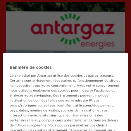
DRIVE LECERC SODECCO
ERSTEIN
Bannière de cookies
Le site édité par Antargaz utilise des cookies et autres traceurs.
45, RUE DU PRINTEMPS
AFFICHER LE TÉLÉPHONE
Certains sont strictement nécessaires au fonctionnement du site et
NO 95 80201 40 4A 02
ne nécessitent pas votre consentement. Avec votre consentement,
67150
ERSTEIN
nous utilisons également des cookies pour mesurer l’audience et
analyser votre navigation. Ces traitements peuvent impliquer
l’utilisation de données telles que votre adresse IP, vos
pages/rubriques consultées, identifiant utilisateur/équipement,
pays, dates, nombre de visites, sources de navigation et vos
interactions avec le site, ainsi que leur transmission à des
partenaires tiers, y compris ceux potentiellement situés en dehors
Recherchez un autre revendeur
de l’Union européenne. Vous pouvez paramétrer vos choix à
l’exception des cookies strictement nécessaires en cliquant sur «