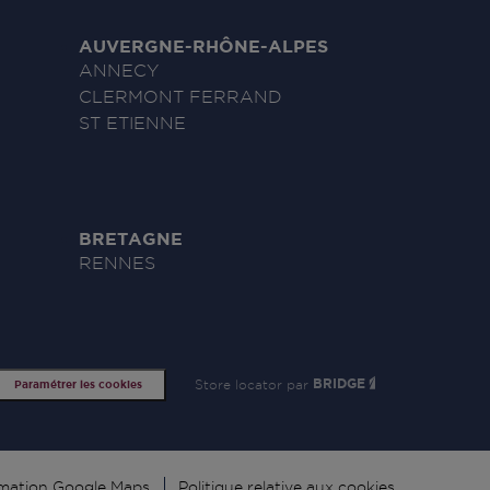
AUVERGNE-RHÔNE-ALPES
ANNECY
CLERMONT FERRAND
ST ETIENNE
BRETAGNE
RENNES
Store locator par
BRIDGE
Paramétrer les cookies
rmation Google Maps
Politique relative aux cookies