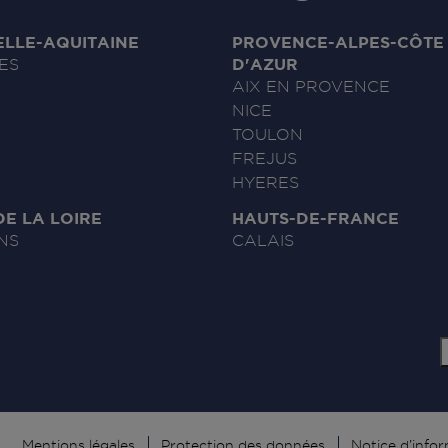
LLE-AQUITAINE
PROVENCE-ALPES-CÔTE
D'AZUR
ES
AIX EN PROVENCE
NICE
TOULON
FREJUS
HYERES
DE LA LOIRE
HAUTS-DE-FRANCE
NS
CALAIS
Mentions légales
Protection des données
Notice d’info