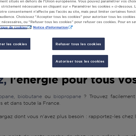
de bouteilles de gaz ou station GPL carburant)
ment situés en dehors de l’Union européenne. Vous pouvez paramétrer vos choix
 strictement nécessaires en cliquant sur « Paramétrer les cookies » ci-dessous. L
votre consentement n’affecte pas l’accès au site, mais peut limiter certaines fonct
udience. Choisissez “Accepter tous les cookies” pour autoriser tous les cookies
 nécessaires, ou “Refuser tous les cookies” pour refuser ces cookies. Pour en sav
tique de cookies
Notice d'information
er les cookies
Refuser tous les cookies
Autoriser tous les cookies
z,
l'énergie pour tous vo
opane
,
biobutane
ou
biopropane
? Trouvez facilement
s et dans toute la France.
rgaz dont vous n'avez plus besoin : rapportez-les chez l