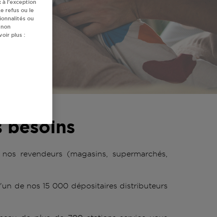
 à l’exception
e refus ou le
ionnalités ou
 non
oir plus :
s besoins
 nos revendeurs (magasins, supermarchés,
'un de nos 15 000 dépositaires distributeurs