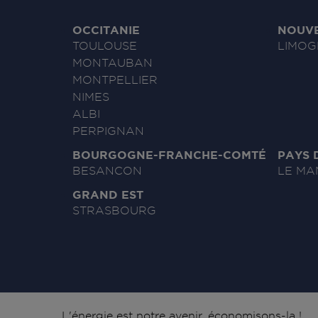
OCCITANIE
NOUVE
TOULOUSE
LIMOG
MONTAUBAN
MONTPELLIER
NIMES
ALBI
PERPIGNAN
BOURGOGNE-FRANCHE-COMTÉ
PAYS 
BESANCON
LE MA
GRAND EST
STRASBOURG
L'énergie est notre avenir, économisons-la !