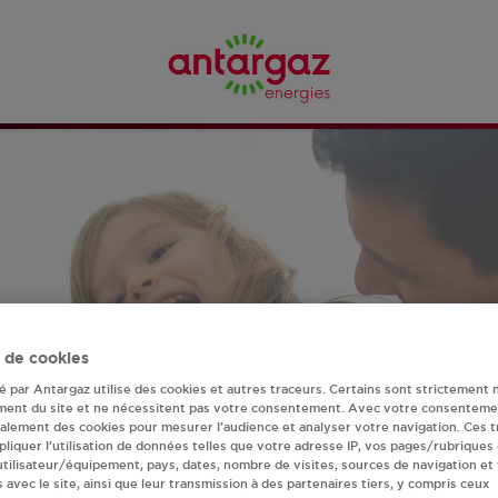
REVENDEUR A
tre
 de cookies
té par Antargaz utilise des cookies et autres traceurs. Certains sont strictement 
Requête
ment du site et ne nécessitent pas votre consentement. Avec votre consenteme
Fil
OU
galement des cookies pour mesurer l’audience et analyser votre navigation. Ces 
liquer l’utilisation de données telles que votre adresse IP, vos pages/rubriques
 utilisateur/équipement, pays, dates, nombre de visites, sources de navigation et
nt le modèle de bouteille souhaité et le type de point de vent
s avec le site, ainsi que leur transmission à des partenaires tiers, y compris ceux