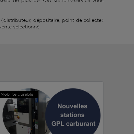
eau de plus de 700 stations-service vous
istributeur, dépositaire, point de collecte)
vente sélectionné.
Mobilité durable