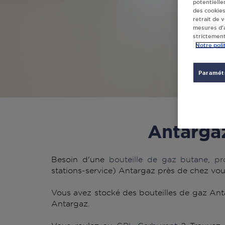
potentielle
des cookies
retrait de 
mesures d’a
strictement
Notre poli
Paramétr
Antarga
Besoin d'une
bouteille de gaz butane
,
pr
stations-service) Antargaz près de chez vou
Vous avez stocké des bouteilles de gaz Anta
Antargaz.