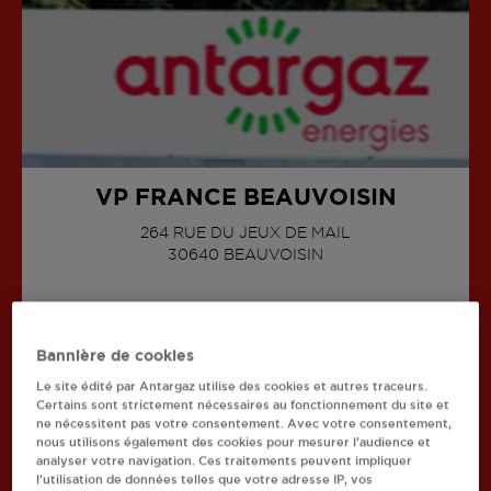
VP FRANCE BEAUVOISIN
264 RUE DU JEUX DE MAIL
30640
BEAUVOISIN
AFFICHER LE TÉLÉPHONE
Bannière de cookies
Le site édité par Antargaz utilise des cookies et autres traceurs.
Certains sont strictement nécessaires au fonctionnement du site et
ne nécessitent pas votre consentement. Avec votre consentement,
Recherchez un autre revendeur
nous utilisons également des cookies pour mesurer l’audience et
analyser votre navigation. Ces traitements peuvent impliquer
Retourner à l'accueil
l’utilisation de données telles que votre adresse IP, vos