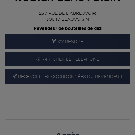
230 RUE DE L'ABREUVOIR
30640
BEAUVOISIN
Revendeur de bouteilles de gaz
S'Y RENDRE
AFFICHER LE TÉLÉPHONE
RECEVOIR LES COORDONNÉES DU REVENDEUR
En cliquant sur « S’y rendre », j’autorise le traitement
d’informations (dont mon adresse IP) et leur transfert hors UE
par Google Maps afin d’afficher la carte.
En savoir plus