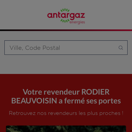
Affinez votre recherche en sélectionnant le modèle de
bouteille souhaité et le type de point de vente (revendeur /
distributeur automatique de bouteilles de gaz ou station GPL
carburant)
Requête
Votre revendeur RODIER
BEAUVOISIN a fermé ses portes
Retrouvez nos revendeurs les plus proches !