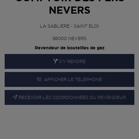
NEVERS
LA SABLIERE - SAINT ELOI
.
58000
NEVERS
Revendeur de bouteilles de gaz
S'Y RENDRE
AFFICHER LE TÉLÉPHONE
RECEVOIR LES COORDONNÉES DU REVENDEUR
En cliquant sur « S’y rendre », j’autorise le traitement
d’informations (dont mon adresse IP) et leur transfert hors UE
par Google Maps afin d’afficher la carte.
En savoir plus