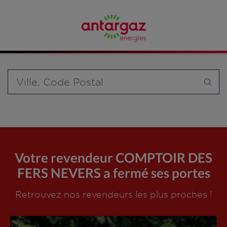
Affinez votre recherche en sélectionnant le modèle de
bouteille souhaité et le type de point de vente (revendeur /
distributeur automatique de bouteilles de gaz ou station GPL
carburant)
Requête
Votre revendeur COMPTOIR DES
FERS NEVERS a fermé ses portes
Retrouvez nos revendeurs les plus proches !