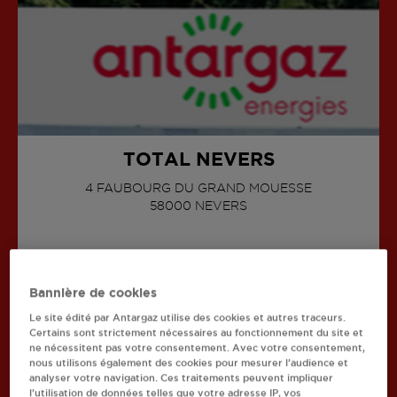
TOTAL NEVERS
4 FAUBOURG DU GRAND MOUESSE
58000
NEVERS
AFFICHER LE TÉLÉPHONE
Bannière de cookies
Le site édité par Antargaz utilise des cookies et autres traceurs.
Certains sont strictement nécessaires au fonctionnement du site et
Recherchez un autre revendeur
ne nécessitent pas votre consentement. Avec votre consentement,
nous utilisons également des cookies pour mesurer l’audience et
analyser votre navigation. Ces traitements peuvent impliquer
Retourner à l'accueil
l’utilisation de données telles que votre adresse IP, vos