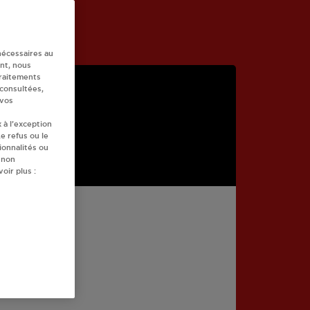
nécessaires au
nt, nous
traitements
 consultées,
 vos
 à l’exception
e refus ou le
ionnalités ou
 non
oir plus :