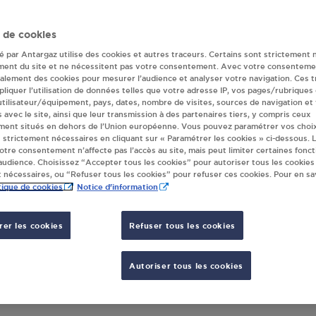
ses portes
 de cookies
Retrouvez nos revendeurs les plus proches !
té par Antargaz utilise des cookies et autres traceurs. Certains sont strictement 
ment du site et ne nécessitent pas votre consentement. Avec votre consenteme
galement des cookies pour mesurer l’audience et analyser votre navigation. Ces 
liquer l’utilisation de données telles que votre adresse IP, vos pages/rubriques
 utilisateur/équipement, pays, dates, nombre de visites, sources de navigation et
s avec le site, ainsi que leur transmission à des partenaires tiers, y compris ceux
ment situés en dehors de l’Union européenne. Vous pouvez paramétrer vos choix
 strictement nécessaires en cliquant sur « Paramétrer les cookies » ci-dessous. L
votre consentement n’affecte pas l’accès au site, mais peut limiter certaines fonct
udience. Choisissez “Accepter tous les cookies” pour autoriser tous les cookies
 nécessaires, ou “Refuser tous les cookies” pour refuser ces cookies. Pour en sav
tique de cookies
Notice d'information
RELAIS DU VOLP ROUX LYDIE MERIGON
er les cookies
Refuser tous les cookies
STATION ELF
LE RELAIS DI VOLP
AFFICHER LE TÉLÉPHONE
09230
MERIGON
Autoriser tous les cookies