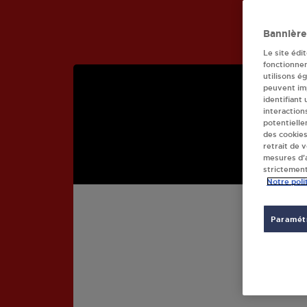
Bannière
Le site édi
fonctionne
utilisons é
peuvent imp
identifiant
interaction
potentielle
des cookies
retrait de 
mesures d’a
strictement
Notre poli
Paramétr