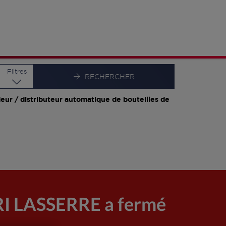
Latitude
Longitude
Filtres
RECHERCHER
eur / distributeur automatique de bouteilles de
 LASSERRE a fermé