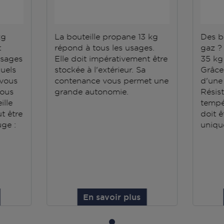
kg
La bouteille propane 13 kg
Des b
t
répond à tous les usages.
gaz ?
usages
Elle doit impérativement être
35 kg 
quels
stockée à l'extérieur. Sa
Grâce 
 vous
contenance vous permet une
d'une
vous
grande autonomie.
Résis
ille
tempé
ut être
doit ê
uge :
uniqu
En savoir plus