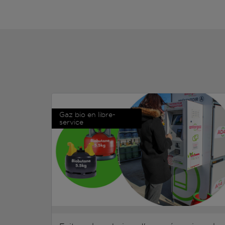
Gaz bio en libre-
service