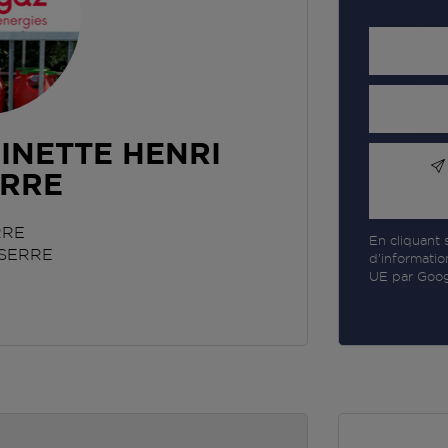
INETTE HENRI
ERRE
RRE
En cliquant s
SERRE
d’informatio
UE par Googl