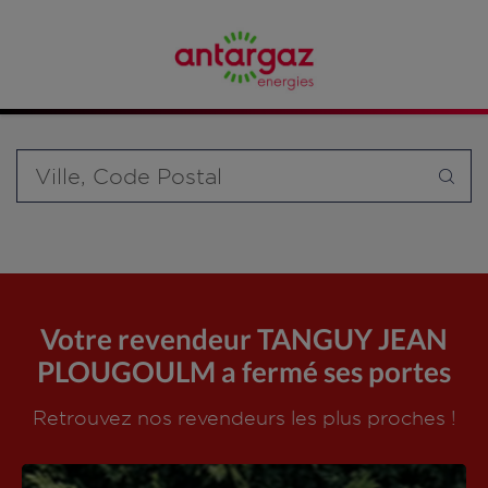
Affinez votre recherche en sélectionnant le modèle de
bouteille souhaité et le type de point de vente (revendeur /
distributeur automatique de bouteilles de gaz ou station GPL
carburant)
Requête
Votre revendeur TANGUY JEAN
PLOUGOULM a fermé ses portes
Retrouvez nos revendeurs les plus proches !