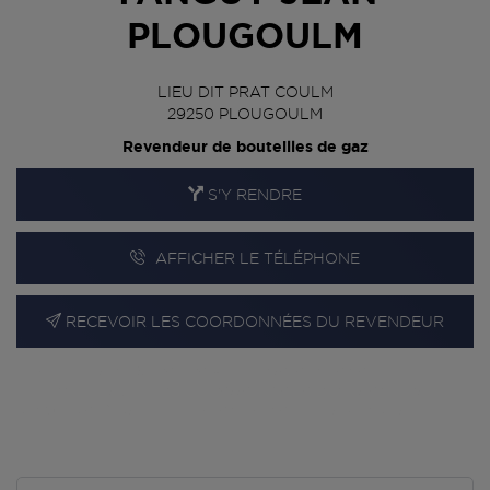
PLOUGOULM
LIEU DIT PRAT COULM
29250
PLOUGOULM
Revendeur de bouteilles de gaz
S'Y RENDRE
AFFICHER LE TÉLÉPHONE
RECEVOIR LES COORDONNÉES DU REVENDEUR
En cliquant sur « S’y rendre », j’autorise le traitement
d’informations (dont mon adresse IP) et leur transfert hors UE
par Google Maps afin d’afficher la carte.
En savoir plus