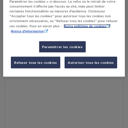
Paramétrer les cookies » ci-dessous. Le refus ou le retrait de votre
RECEVOIR LES COORDONNÉES DU REVENDEUR
consentement n’affecte pas l’accès au site, mais peut limiter
certaines fonctionnalités ou mesures d’audience. Choisissez
“Accepter tous les cookies” pour autoriser tous les cookies non
En cliquant sur « S’y rendre », j’autorise le traitement
strictement nécessaires, ou “Refuser tous les cookies” pour refuser
d’informations (dont mon adresse IP) et leur transfert hors UE
Notre politique de cookies
ces cookies. Pour en savoir plus :
par Google Maps afin d’afficher la carte.
En savoir plus
Notice d'information
Paramétrer les cookies
Accès
Refuser tous les cookies
Autoriser tous les cookies