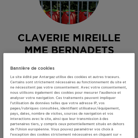
CLAVERIE MIREILLE
MME BERNADETS
DESSUS
Bannière de cookies
Le site édité par Antargaz utilise des cookies et autres traceurs.
1 CARRERE DE BIGORRE
Certains sont strictement nécessaires au fonctionnement du site et
65190
BERNADETS DESSUS
ne nécessitent pas votre consentement. Avec votre consentement,
nous utilisons également des cookies pour mesurer l’audience et
Revendeur de bouteilles de gaz
analyser votre navigation. Ces traitements peuvent impliquer
l’utilisation de données telles que votre adresse IP, vos
S'Y RENDRE
pages/rubriques consultées, identifiant utilisateur/équipement,
pays, dates, nombre de visites, sources de navigation et vos
interactions avec le site, ainsi que leur transmission à des
partenaires tiers, y compris ceux potentiellement situés en dehors
AFFICHER LE TÉLÉPHONE
de l’Union européenne. Vous pouvez paramétrer vos choix à
l’exception des cookies strictement nécessaires en cliquant sur «