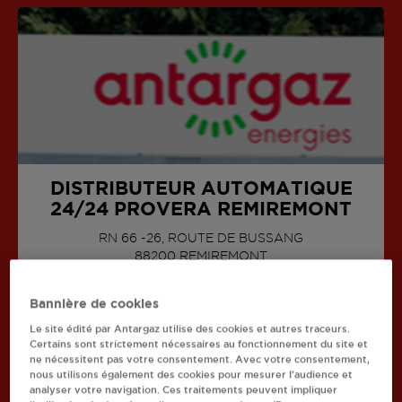
DISTRIBUTEUR AUTOMATIQUE
24/24 PROVERA REMIREMONT
RN 66 -26, ROUTE DE BUSSANG
88200
REMIREMONT
Bannière de cookies
Le site édité par Antargaz utilise des cookies et autres traceurs.
Certains sont strictement nécessaires au fonctionnement du site et
ne nécessitent pas votre consentement. Avec votre consentement,
Recherchez un autre revendeur
nous utilisons également des cookies pour mesurer l’audience et
analyser votre navigation. Ces traitements peuvent impliquer