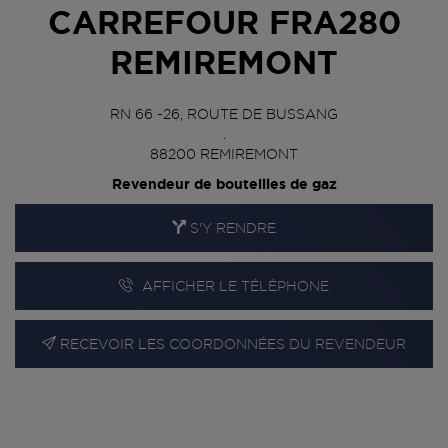
CARREFOUR FRA280
REMIREMONT
RN 66 -26, ROUTE DE BUSSANG
.
88200
REMIREMONT
Revendeur de bouteilles de gaz
S'Y RENDRE
AFFICHER LE TÉLÉPHONE
RECEVOIR LES COORDONNÉES DU REVENDEUR
En cliquant sur « S’y rendre », j’autorise le traitement
d’informations (dont mon adresse IP) et leur transfert hors UE
par Google Maps afin d’afficher la carte.
En savoir plus