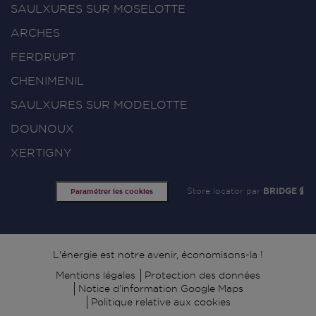
SAULXURES SUR MOSELOTTE
ARCHES
FERDRUPT
CHENIMENIL
SAULXURES SUR MODELOTTE
DOUNOUX
XERTIGNY
Store locator par
BRIDGE
Paramétrer les cookies
Signature
L'énergie est notre avenir, économisons-la !
Mentions légales
Protection des données
Notice d’information Google Maps
Politique relative aux cookies