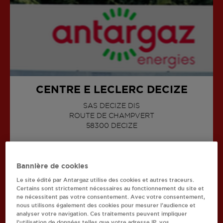
CENTRE E LECLERC DECIZE
SAS DECIZE DIS
ROUTE DE CHAMPVERT
AFFICHER LE TÉLÉPHONE
58300
DECIZE
Bannière de cookies
Le site édité par Antargaz utilise des cookies et autres traceurs.
Certains sont strictement nécessaires au fonctionnement du site et
Recherchez un autre revendeur
ne nécessitent pas votre consentement. Avec votre consentement,
nous utilisons également des cookies pour mesurer l’audience et
analyser votre navigation. Ces traitements peuvent impliquer
Retourner à l'accueil
l’utilisation de données telles que votre adresse IP, vos