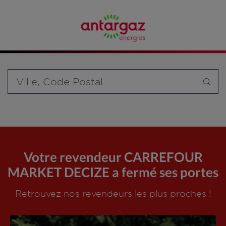
Affinez votre recherche en sélectionnant le modèle de
bouteille souhaité et le type de point de vente (revendeur /
distributeur automatique de bouteilles de gaz ou station GPL
carburant)
Requête
Votre revendeur CARREFOUR
MARKET DECIZE a fermé ses portes
Retrouvez nos revendeurs les plus proches !