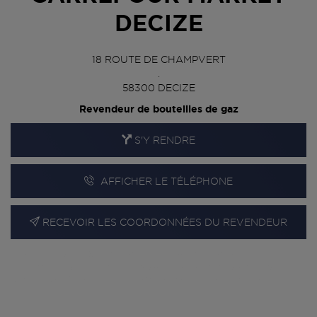
DECIZE
18 ROUTE DE CHAMPVERT
.
58300
DECIZE
Revendeur de bouteilles de gaz
S'Y RENDRE
AFFICHER LE TÉLÉPHONE
RECEVOIR LES COORDONNÉES DU REVENDEUR
En cliquant sur « S’y rendre », j’autorise le traitement
d’informations (dont mon adresse IP) et leur transfert hors UE
par Google Maps afin d’afficher la carte.
En savoir plus