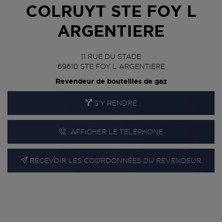
COLRUYT STE FOY L
ARGENTIERE
11 RUE DU STADE
69610
STE FOY L ARGENTIERE
Revendeur de bouteilles de gaz
S'Y RENDRE
AFFICHER LE TÉLÉPHONE
RECEVOIR LES COORDONNÉES DU REVENDEUR
En cliquant sur « S’y rendre », j’autorise le traitement
d’informations (dont mon adresse IP) et leur transfert hors UE
par Google Maps afin d’afficher la carte.
En savoir plus