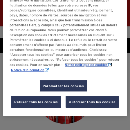
analyser votre navigation. Ces traitements peuvent impliquer
Retourner à l'accueil
l’utilisation de données telles que votre adresse IP, vos
pages/rubriques consultées, identifiant utilisateur/équipement,
pays, dates, nombre de visites, sources de navigation et vos
interactions avec le site, ainsi que leur transmission à des
partenaires tiers, y compris ceux potentiellement situés en dehors
de l’Union européenne. Vous pouvez paramétrer vos choix à
l’exception des cookies strictement nécessaires en cliquant sur «
Paramétrer les cookies » ci-dessous. Le refus ou le retrait de votre
Menu
consentement n’affecte pas l’accès au site, mais peut limiter
Menu
certaines fonctionnalités ou mesures d’audience. Choisissez
“Accepter tous les cookies” pour autoriser tous les cookies non
strictement nécessaires, ou “Refuser tous les cookies” pour refuser
Notre politique de cookies
ces cookies. Pour en savoir plus :
Notice d'information
Paramétrer les cookies
Refuser tous les cookies
Autoriser tous les cookies