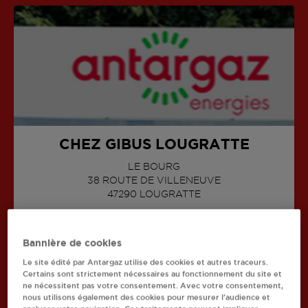
CHEZ GIBUS LOUGRATTE
LE BOURG
38 ROUTE DE VILLENEUVE
AFFICHER LE TÉLÉPHONE
47290
LOUGRATTE
Bannière de cookies
Le site édité par Antargaz utilise des cookies et autres traceurs.
Certains sont strictement nécessaires au fonctionnement du site et
ne nécessitent pas votre consentement. Avec votre consentement,
Recherchez un autre revendeur
nous utilisons également des cookies pour mesurer l’audience et