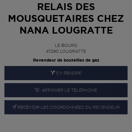
RELAIS DES
MOUSQUETAIRES CHEZ
NANA LOUGRATTE
LE BOURG
47290
LOUGRATTE
Revendeur de bouteilles de gaz
S'Y RENDRE
AFFICHER LE TÉLÉPHONE
RECEVOIR LES COORDONNÉES DU REVENDEUR
En cliquant sur « S’y rendre », j’autorise le traitement
d’informations (dont mon adresse IP) et leur transfert hors UE
par Google Maps afin d’afficher la carte.
En savoir plus