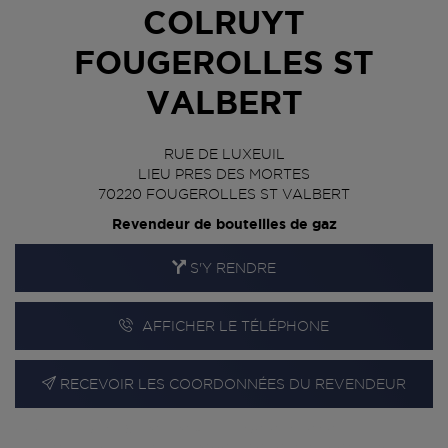
COLRUYT
FOUGEROLLES ST
VALBERT
RUE DE LUXEUIL
LIEU PRES DES MORTES
70220
FOUGEROLLES ST VALBERT
Revendeur de bouteilles de gaz
S'Y RENDRE
AFFICHER LE TÉLÉPHONE
RECEVOIR LES COORDONNÉES DU REVENDEUR
En cliquant sur « S’y rendre », j’autorise le traitement
d’informations (dont mon adresse IP) et leur transfert hors UE