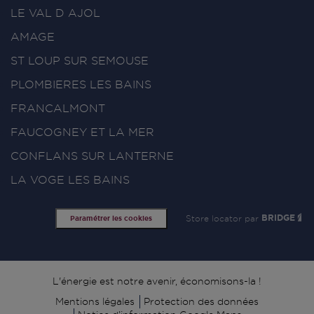
LE VAL D AJOL
AMAGE
ST LOUP SUR SEMOUSE
PLOMBIERES LES BAINS
FRANCALMONT
FAUCOGNEY ET LA MER
CONFLANS SUR LANTERNE
LA VOGE LES BAINS
Store locator par
BRIDGE
Paramétrer les cookies
Signature
L'énergie est notre avenir, économisons-la !
Mentions légales
Protection des données