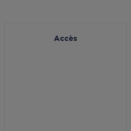
par Google Maps afin d’afficher la carte.
En savoir plus
Accès