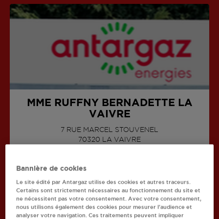
MME RUFFNY BERNADETTE LA
VAIVRE
7 RUE MARCEL STOUVENEL
AFFICHER LE TÉLÉPHONE
70320
LA VAIVRE
Bannière de cookies
Le site édité par Antargaz utilise des cookies et autres traceurs.
Certains sont strictement nécessaires au fonctionnement du site et
ne nécessitent pas votre consentement. Avec votre consentement,
Recherchez un autre revendeur
nous utilisons également des cookies pour mesurer l’audience et
analyser votre navigation. Ces traitements peuvent impliquer