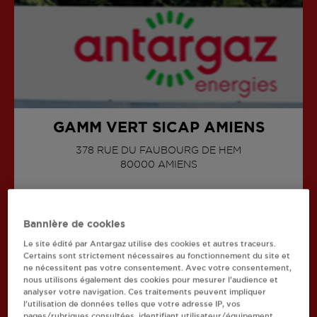
GAMM VERT SICAP AMIENS
378 RUE DU FAUBOURG DE HEM
80000
AMIENS
AFFICHER LE TÉLÉPHONE
Bannière de cookies
Le site édité par Antargaz utilise des cookies et autres traceurs.
Certains sont strictement nécessaires au fonctionnement du site et
ne nécessitent pas votre consentement. Avec votre consentement,
Recherchez un autre revendeur
nous utilisons également des cookies pour mesurer l’audience et
analyser votre navigation. Ces traitements peuvent impliquer
l’utilisation de données telles que votre adresse IP, vos
Retourner à l'accueil
pages/rubriques consultées, identifiant utilisateur/équipement,