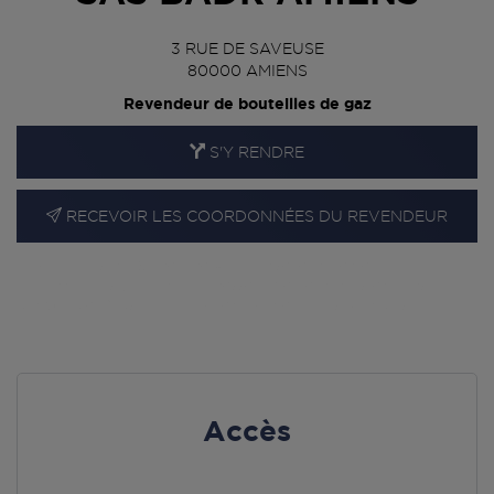
3 RUE DE SAVEUSE
80000
AMIENS
Revendeur de bouteilles de gaz
S'Y RENDRE
RECEVOIR LES COORDONNÉES DU REVENDEUR
En cliquant sur « S’y rendre », j’autorise le traitement
d’informations (dont mon adresse IP) et leur transfert hors UE
par Google Maps afin d’afficher la carte.
En savoir plus
Accès