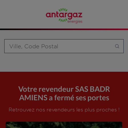
Affinez votre recherche en sélectionnant le modèle de
bouteille souhaité et le type de point de vente (revendeur /
distributeur automatique de bouteilles de gaz ou station GPL
carburant)
Requête
Votre revendeur SAS BADR
AMIENS a fermé ses portes
Retrouvez nos revendeurs les plus proches !